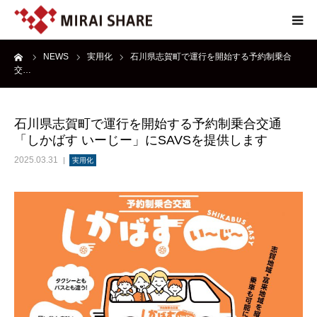
ーム
NEWS
実用化
石川県志賀町で運行を開始する予約制乗合
NEWS
交…
TECHNOLOGY
石川県志賀町で運行を開始する予約制乗合交通
「しかばす いーじー」にSAVSを提供します
SERVICE
2025.03.31
実用化
REPORT
ABOUT