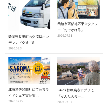
函館市西部地区乗合タクシ
ー「おでかけ号」…
2026.07.31
静岡県長泉町の交流型オン
デマンド交通「S…
2026.08.3
北海道佐呂間町にて公共ラ
SAVS 標準乗客アプリに
イドシェア実証実…
「かんたんモー…
2026.07.29
2026.07.14