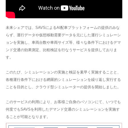
未来シェアでは、SAVSによるAI配車プラットフォームの提供のみな
らず、運行データや仮想移動需要データを元にした運行シミュレーシ
ョンを実施し、車両台数や車両サイズ等、様々な条件下におけるデマ
ンド交通の効果測定、比較検証を行なうサービスを提供しておりま
す。
このたび、シミュレーションの実施と検証を素早く実施することと、
各種運行条件下における網羅的シミュレーションを繰り返し実行する
ことを目的とし、クラウド型シミュレーターの提供を開始しました。
このサービスの利用により、お客様ご自身のパソコンにて、いつでも
何度でもSAVSを利用したデマンド交通のシミュレーションを実施す
ることが可能となります。