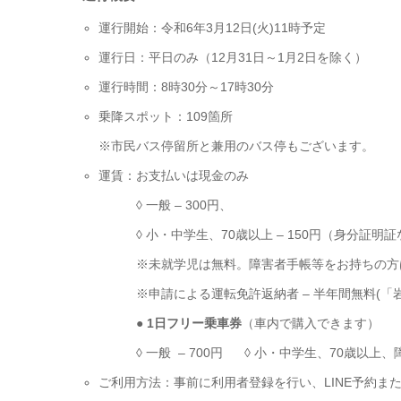
運行開始：令和6年3月12日(火)11時予定
運行日：平日のみ（12月31日～1月2日を除く）
運行時間：8時30分～17時30分
乗降スポット：109箇所
※市民バス停留所と兼用のバス停もございます。
運賃：
お支払いは現金のみ
◊ 一般 – 300円、
◊ 小・中学生、70歳以上 – 150円（身分
※未就学児は無料。障害者手帳等をお持ちの方
※申請による運転免許返納者 – 半年間無料(
●
1日フリー乗車券
（車内で購入できます）
◊ 一般 – 700円 ◊ 小・中学生、70歳以上、
ご利用方法：事前に利用者登録を行い、LINE予約ま