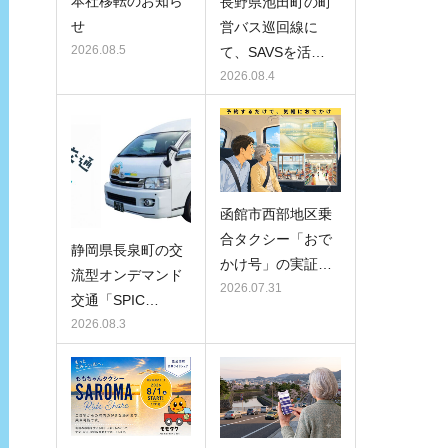
本社移転のお知ら
長野県池田町の町
せ
営バス巡回線に
2026.08.5
て、SAVSを活…
2026.08.4
函館市西部地区乗
合タクシー「おで
静岡県長泉町の交
かけ号」の実証…
流型オンデマンド
2026.07.31
交通「SPIC…
2026.08.3