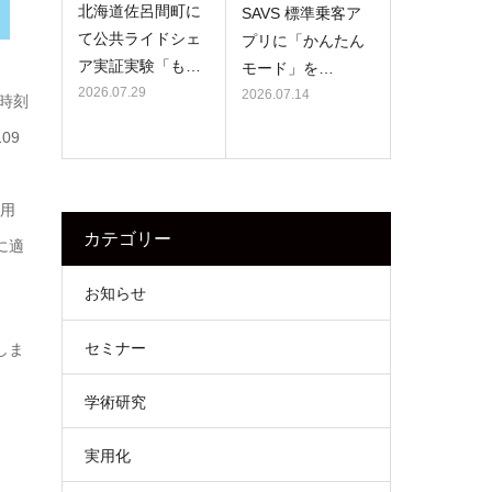
北海道佐呂間町に
SAVS 標準乗客ア
て公共ライドシェ
プリに「かんたん
ア実証実験「も…
モード」を…
2026.07.29
2026.07.14
時刻
09
利用
カテゴリー
に適
お知らせ
セミナー
しま
学術研究
実用化