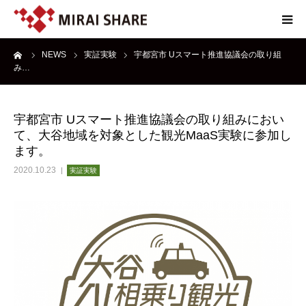
ーム
NEWS
実証実験
宇都宮市 Uスマート推進協議会の取り組
NEWS
み…
TECHNOLOGY
宇都宮市 Uスマート推進協議会の取り組みにおい
て、大谷地域を対象とした観光MaaS実験に参加し
SERVICE
ます。
2020.10.23
実証実験
REPORT
ABOUT