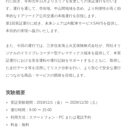
行に続き、令和元年11月よりエリアを変更しての実証運行を行いま
す。運行を通して、市街地、中山間地域を含め、より利便性が高く効
率的なドアツードア公共交通の本格運行を目指します。
第1回実証運行に続き、未来シェアはAI配車サービスSAVSを提供し、
本目的の実現へ協力いたします。
また、今回の運行では、三井住友海上火災保険株式会社が、同社オリ
ジナルのドライブレコーダー型テレマティクス端末を提供して、本実
証運行における安全運転や運行記録をサポートするとともに、取得し
た走行データ等を活用してリスク分析を行い、より安心で安全な運行
につながる商品・サービスの開発を目指します。
実験概要
実証実験期間：2019/11/1（金） 〜 2029/11/30（土）
運行時間：9:00 〜 15:00
利用方法：スマートフォン・PC または電話予約
料金：無料