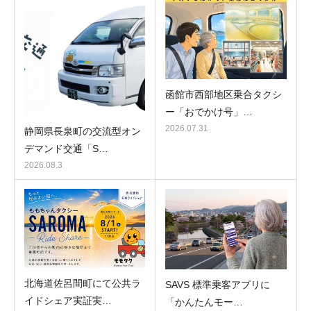
函館市西部地区乗合タクシ
ー「おでかけ号」…
2026.07.31
静岡県長泉町の交流型オン
デマンド交通「S…
2026.08.3
北海道佐呂間町にて公共ラ
SAVS 標準乗客アプリに
イドシェア実証実…
「かんたんモー…