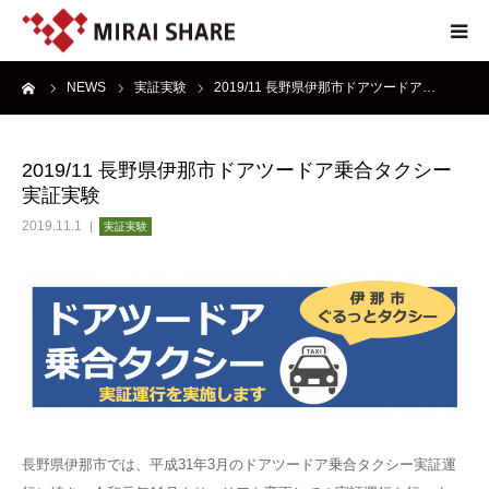
ーム
NEWS
実証実験
2019/11 長野県伊那市ドアツードア…
NEWS
TECHNOLOGY
2019/11 長野県伊那市ドアツードア乗合タクシー
実証実験
SERVICE
2019.11.1
実証実験
REPORT
ABOUT
長野県伊那市では、平成31年3月のドアツードア乗合タクシー実証運