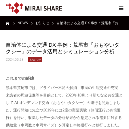
ーム
NEWS
お知らせ
自治体による交通 DX 事例：荒尾市「お…
NEWS
TECHNOLOGY
自治体による交通 DX 事例：荒尾市「おもやいタ
クシー」のデータ活用とシミュレーション分析
SERVICE
2024.06.28
お知らせ
REPORT
これまでの経緯
熊本県荒尾市では、ドライバー不足の解消、市民の生活交通の充実、
ABOUT
来訪者の周遊促進等を目的として、2020年10月より新たな公共交通と
して AI オンデマンド交通（おもやいタクシー）の運行を開始しまし
た。運行開始に先立つ2019年には2度の実証実験（無償運行と有償運
行）を行い、収集したデータの分析結果から想定される需要に対する
供給量（車両数と車両サイズ）を算定し本格運行へと移行しました。