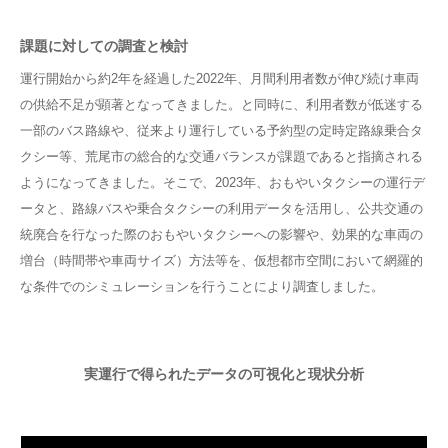
課題に対しての調査と検討
運行開始から約2年を経過した2022年、月間利用者数が伸び続け車両
の供給不足が顕著となってきました。と同時に、利用者数が低迷する
一部のバス路線や、従来より運行している予約型の定時定路線乗合タ
クシー等、荒尾市の総合的な交通バランスが課題であると指摘される
ようになってきました。そこで、2023年、おもやいタクシーの運行デ
ータと、路線バスや乗合タクシーの利用データを活用し、公共交通の
統廃合を行なった際のおもやいタクシーへの影響や、効果的な車両の
増台（時間帯や車両サイズ）方法等を、仮想都市空間において網羅的
な条件でのシミュレーションを行うことにより調査しました。
実運行で得られたデータの可視化と現状分析