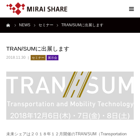
ーム
NEWS
セミナー
TRAN/SUMに出展します
NEWS
TECHNOLOGY
TRAN/SUMに出展します
2018.11.30
セミナー
展示会
SERVICE
REPORT
ABOUT
未来シェアは２０１８年１２月開催のTRAN/SUM（Transportation