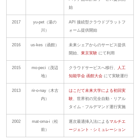
始
2017
yu-pet（湯の
API 接続型クラウドプラットフ
川）
ォーム提供開始
2016
us-kes（函館）
未来シェアからのサービス提供
開始、
東京実験
にて利用
2015
mo-peci（茂辺
クラウドサービスへ移行、
人工
地）
知能学会 函館大会
にて実験運行
2013
rir-o-nay（木古
はこだて未来大学による初回実
内）
験
、世界初の完全自動・リアル
タイム・フルデマンド運行実施
2002
mat-oma-i（松
逐次最適挿入法による
マルチエ
前）
ージェント・シミュレーション