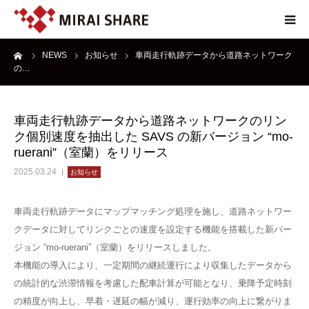
ーム
NEWS
お知らせ
車両走行軌跡データから道路ネットワーク
NEWS
の…
TECHNOLOGY
車両走行軌跡データから道路ネットワークのリン
ク個別速度を抽出した SAVS の新バージョン “mo-
SERVICE
ruerani”（室蘭）をリリース
2025.03.24
お知らせ
REPORT
車両走行軌跡データにマップマッチング処理を施し、道路ネットワー
ABOUT
クデータに対してリンクごとの速度を設定する機能を搭載した新バー
ジョン “mo-ruerani”（室蘭）をリリースしました。
本機能の導入により、一定期間の継続運行により収集したデータから
の統計的な渋滞情報を考慮した配車計算が可能となり、乗降予定時刻
の精度が向上し、早着・遅延の幅が減り、運行効率の向上に繋がりま