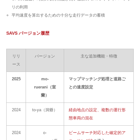
リの利用
平均速度を算出するための十分な走行データの蓄積
SAVS バージョン履歴
リリ
バージョン
主な追加機能・特徴
ース
2025
mo-
マップマッチング処理と道路ご
ruerani（室
との速度設定
蘭）
2024
to-ya（洞爺）
経由地点の設定、複数の運行形
態車両の混在
2024
o-
ビームサーチ対応した確定的ア