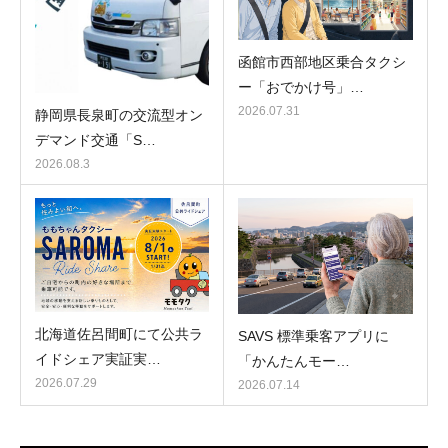
函館市西部地区乗合タクシ
ー「おでかけ号」…
2026.07.31
静岡県長泉町の交流型オン
デマンド交通「S…
2026.08.3
北海道佐呂間町にて公共ラ
SAVS 標準乗客アプリに
イドシェア実証実…
「かんたんモー…
2026.07.29
2026.07.14