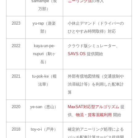
samampe（長
ニーリング法
の導入
万部）
2023
yu-rap（遊楽
小休止デマンド（ドライバーの
部）
ひとやすみ時間取得）対応
2022
kaya-un-pe-
クラウド版シミュレーター、
nupuri（駒ヶ
SAVS OS
提供開始
岳）
2021
tu-pok-ke（椴
外部有償地図情報（交通規制や
法華）
渋滞統計等）を利用した配車計
算
2020
ye-san（恵山）
MaxSAT対応型アルゴリズム
提
供、
物流・貨客混載利用
開始
2018
toy-o-i（戸井）
確定的アニーリング処理による
バッチ配車計算サービス提供開