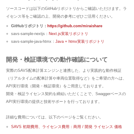
ソースコードは以下のGitHubリポジトリからご確認いただけます。ラ
イセンス等をご確認の上、開発の参考にぜひご活用ください。
GitHubリポジトリ：
https://github.com/miraishare
savs-sample-nextjs：
Next.js実装リポジトリ
savs-sample-java-htmx：
Java + htmx実装リポジトリ
開発・検証環境での動作確認について
実際のSAVS配車計算エンジンと連携した、より実践的な動作検証
（リアルタイムの配車計算や車両位置取得など）をご希望の方へは、
API実行環境（開発・検証環境）をご用意しております。
開発・検証ライセンス契約を締結いただくことで、Swaggerベースの
API実行環境の提供と技術サポートを行っております。
詳細な費用については、以下のページをご覧ください。
SAVS 初期費用、ライセンス費用：商用 / 開発 ライセンス 価格