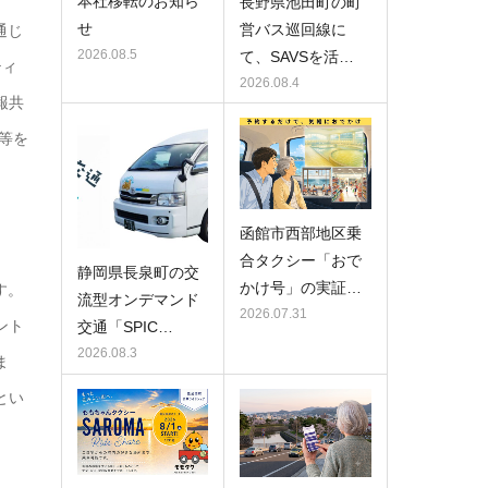
本社移転のお知ら
長野県池田町の町
せ
営バス巡回線に
通じ
2026.08.5
て、SAVSを活…
ティ
2026.08.4
報共
等を
函館市西部地区乗
合タクシー「おで
静岡県長泉町の交
かけ号」の実証…
す。
流型オンデマンド
2026.07.31
ント
交通「SPIC…
2026.08.3
ま
とい