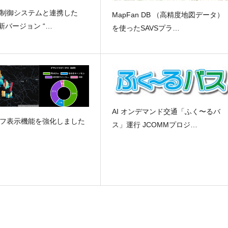
制御システムと連携した
MapFan DB （高精度地図データ）
の新バージョン “…
を使ったSAVSプラ…
AI オンデマンド交通「ふく〜るバ
フ表示機能を強化しました
ス」運行 JCOMMプロジ…