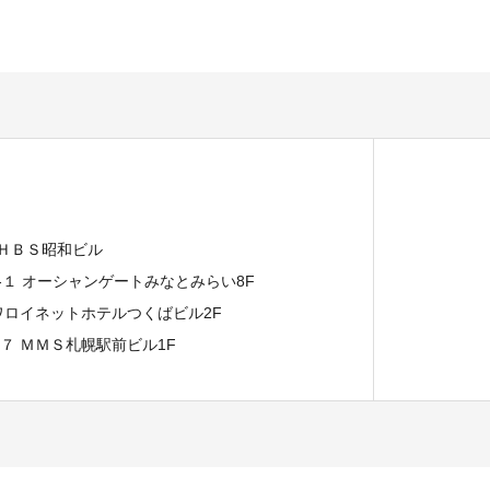
 ＨＢＳ昭和ビル
７-１ オーシャンゲートみなとみらい8F
イワロイネットホテルつくばビル2F
−７ ＭＭＳ札幌駅前ビル1F