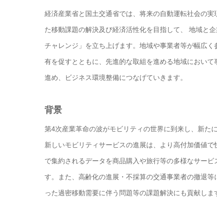
経済産業省と国土交通省では、将来の自動運転社会の実現
た移動課題の解決及び経済活性化を目指して、 地域と企
チャレンジ」を立ち上げます。地域や事業者等が幅広く
有を促すとともに、先進的な取組を進める地域において
進め、ビジネス環境整備につなげていきます。
背景
第4次産業革命の波がモビリティの世界に到来し、新たにI
新しいモビリティサービスの進展は、より高付加価値で
で集約されるデータを商品購入や旅行等の多様なサービ
す。また、高齢化の進展・不採算の交通事業者の撤退等
った過密移動需要に伴う問題等の課題解決にも貢献しま