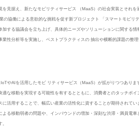
を見据え、新たなモビリティサービス （MaaS）の社会実装とそれを
業の協働による意欲的な挑戦を促す新プロジェクト 「スマートモビリ
参加する協議会を立ち上げ、具体的ニーズやソリューションに関する情
事業性分析等を実施し、ベストプラクティスの 抽出や横断的課題の整理
oTやAIを活用したモビ リティサービス（MaaS）が拡がりつつありま
快適な移動を実現する可能性を有するとともに、消費者とのタッチポイ
スに活用することで、幅広い産業の活性化に資することが期待されてい
による移動弱者の問題や、インバウンドの増加・深刻な渋滞・満員電車
す。