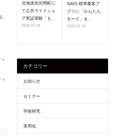
北海道佐呂間町に
SAVS 標準乗客ア
て公共ライドシェ
プリに「かんたん
域」
ア実証実験「も…
モード」を…
2026.07.29
2026.07.14
ティ
カテゴリー
ティ
お知らせ
セミナー
学術研究
実用化