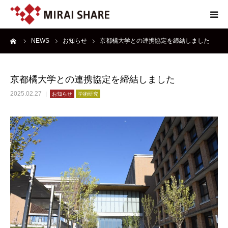
ーム
NEWS
お知らせ
京都橘大学との連携協定を締結しました
NEWS
TECHNOLOGY
京都橘大学との連携協定を締結しました
2025.02.27
お知らせ
学術研究
SERVICE
REPORT
ABOUT