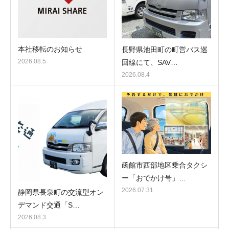
本社移転のお知らせ
長野県池田町の町営バス巡
2026.08.5
回線にて、SAV…
2026.08.4
函館市西部地区乗合タクシ
ー「おでかけ号」…
2026.07.31
静岡県長泉町の交流型オン
デマンド交通「S…
2026.08.3