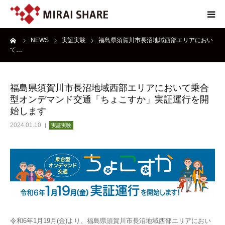
ーム
NEWS
実証実験
福島県須賀川市長沼地域西部エリアにおい
NEWS
て…
TECHNOLOGY
福島県須賀川市長沼地域西部エリアにおいて乗合
型オンデマンド交通「ちょこすか」実証運行を開
SERVICE
始します
2024.01.10
実証実験
REPORT
ABOUT
令和6年1月19月(金)より、福島県須賀川市長沼地域西部エリアにおい