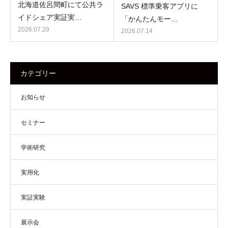
北海道佐呂間町にて公共ラ
SAVS 標準乗客アプリに
イドシェア実証実…
「かんたんモー…
2026.07.29
2026.07.14
カテゴリー
お知らせ
セミナー
学術研究
実用化
実証実験
展示会