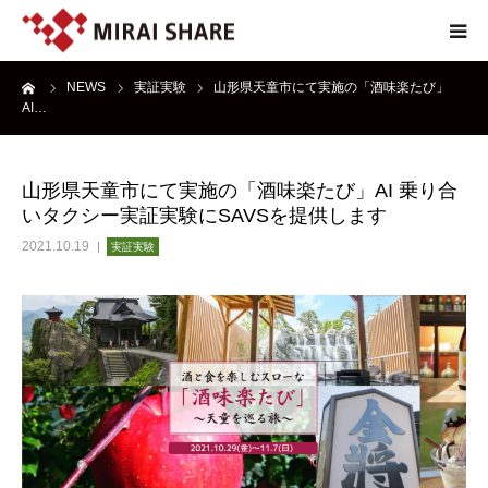
ーム
NEWS
実証実験
山形県天童市にて実施の「酒味楽たび」
NEWS
AI…
TECHNOLOGY
山形県天童市にて実施の「酒味楽たび」AI 乗り合
いタクシー実証実験にSAVSを提供します
SERVICE
2021.10.19
実証実験
REPORT
ABOUT