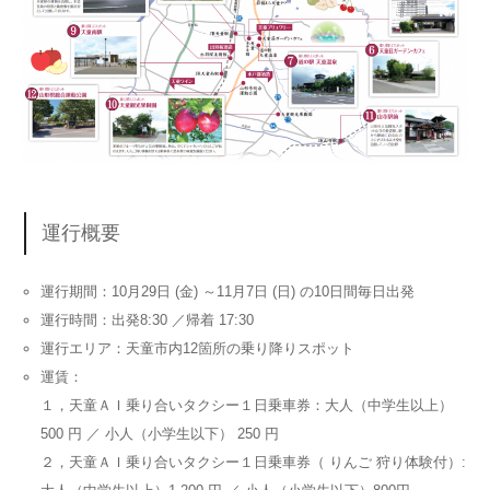
運行概要
運行期間：10月29日 (金) ～11月7日 (日) の10日間毎日出発
運行時間：出発8:30 ／帰着 17:30
運行エリア：天童市内12箇所の乗り降りスポット
運賃：
１，天童ＡＩ乗り合いタクシー１日乗車券：大人（中学生以上）
500 円 ／ 小人（小学生以下） 250 円
２，天童ＡＩ乗り合いタクシー１日乗車券（ りんご 狩り体験付）: