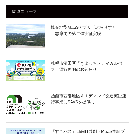
関連ニュース
観光地型MaaSアプリ「ぶらりすと」
（志摩での第二弾実証実験…
札幌市清田区「きよっちメディカルバ
ス」運行再開のお知らせ
函館市⻄部地区ＡＩデマンド交通実証運
⾏事業にSAVSを提供し…
「すこバス」日高町共創・MaaS実証プ