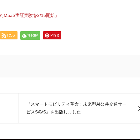
MaaS実証実験を2/15開始」
RSS
feedly
Pin it
『スマートモビリティ革命：未来型AI公共交通サー
ビスSAVS』を出版しました