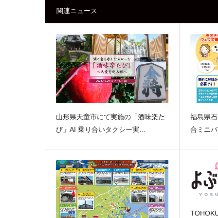
関連ニュース
山形県天童市にて実施の「酒味楽た
福島県石
び」AI 乗り合いタクシー実…
合ミニバ
TOHOK