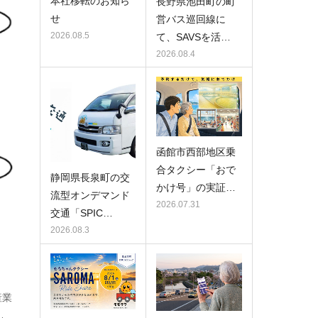
本社移転のお知ら
長野県池田町の町
せ
営バス巡回線に
2026.08.5
て、SAVSを活…
2026.08.4
函館市西部地区乗
合タクシー「おで
静岡県長泉町の交
かけ号」の実証…
流型オンデマンド
2026.07.31
交通「SPIC…
2026.08.3
産業