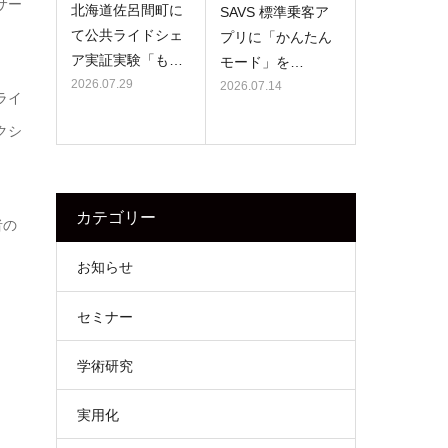
サー
北海道佐呂間町に
SAVS 標準乗客ア
て公共ライドシェ
プリに「かんたん
ア実証実験「も…
モード」を…
2026.07.29
2026.07.14
ライ
クシ
カテゴリー
者の
お知らせ
セミナー
学術研究
実用化