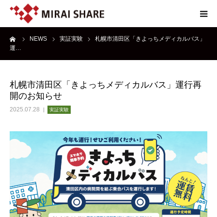
ーム
NEWS
実証実験
札幌市清田区「きよっちメディカルバス」
NEWS
運…
TECHNOLOGY
札幌市清田区「きよっちメディカルバス」運行再
開のお知らせ
SERVICE
2025.07.28
実証実験
REPORT
ABOUT