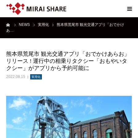
ーム
NEWS
実用化
熊本県荒尾市 観光交通アプリ「おでかけ
NEWS
あ…
TECHNOLOGY
熊本県荒尾市 観光交通アプリ「おでかけあらお」
リリース ! 運行中の相乗りタクシー「おもやいタ
SERVICE
クシー」がアプリから予約可能に
2022.08.15
実用化
REPORT
ABOUT