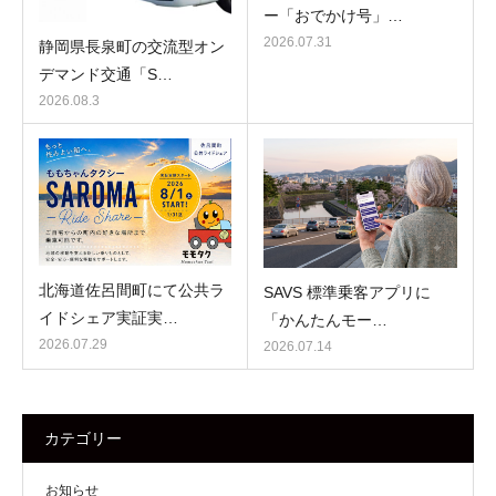
ー「おでかけ号」…
2026.07.31
静岡県長泉町の交流型オン
デマンド交通「S…
2026.08.3
北海道佐呂間町にて公共ラ
SAVS 標準乗客アプリに
イドシェア実証実…
「かんたんモー…
2026.07.29
2026.07.14
カテゴリー
お知らせ