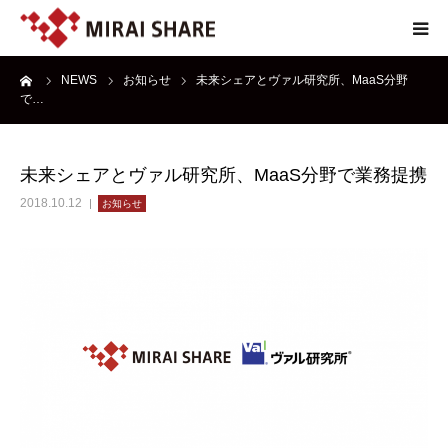
ーム
NEWS
お知らせ
未来シェアとヴァル研究所、MaaS分野
NEWS
で…
TECHNOLOGY
未来シェアとヴァル研究所、MaaS分野で業務提携
SERVICE
2018.10.12
お知らせ
REPORT
ABOUT