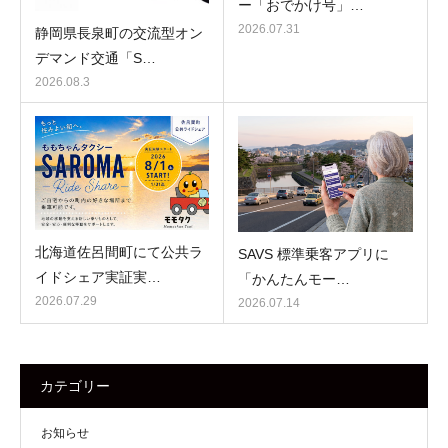
ー「おでかけ号」…
2026.07.31
静岡県長泉町の交流型オン
デマンド交通「S…
2026.08.3
北海道佐呂間町にて公共ラ
SAVS 標準乗客アプリに
イドシェア実証実…
「かんたんモー…
2026.07.29
2026.07.14
カテゴリー
お知らせ