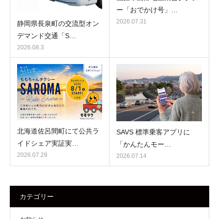
ー「おでかけ号」…
2026.07.31
静岡県長泉町の交流型オン
デマンド交通「S…
2026.08.3
北海道佐呂間町にて公共ラ
SAVS 標準乗客アプリに
イドシェア実証実…
「かんたんモー…
2026.07.29
2026.07.14
カテゴリー