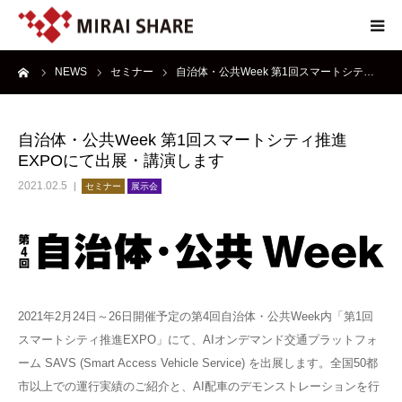
ーム
NEWS
セミナー
自治体・公共Week 第1回スマートシテ…
NEWS
TECHNOLOGY
自治体・公共Week 第1回スマートシティ推進
EXPOにて出展・講演します
SERVICE
2021.02.5
セミナー
展示会
REPORT
ABOUT
2021年2月24日～26日開催予定の第4回自治体・公共Week内「第1回
スマートシティ推進EXPO」にて、AIオンデマンド交通プラットフォ
ーム SAVS (Smart Access Vehicle Service) を出展します。全国50都
市以上での運行実績のご紹介と、AI配車のデモンストレーションを行