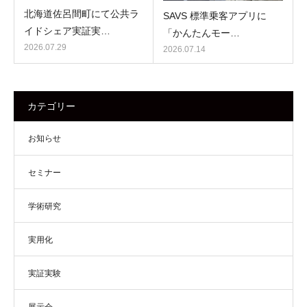
北海道佐呂間町にて公共ラ
SAVS 標準乗客アプリに
イドシェア実証実…
「かんたんモー…
2026.07.29
2026.07.14
カテゴリー
お知らせ
セミナー
学術研究
実用化
実証実験
展示会