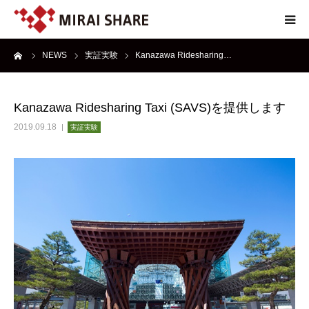
ーム
NEWS
実証実験
Kanazawa Ridesharing…
NEWS
TECHNOLOGY
Kanazawa Ridesharing Taxi (SAVS)を提供します
2019.09.18
実証実験
SERVICE
REPORT
ABOUT