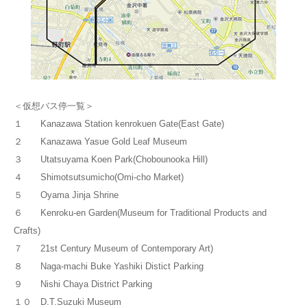
＜仮想バス停一覧＞
１ Kanazawa Station kenrokuen Gate(East Gate)
２ Kanazawa Yasue Gold Leaf Museum
３ Utatsuyama Koen Park(Chobounooka Hill)
４ Shimotsutsumicho(Omi-cho Market)
５ Oyama Jinja Shrine
６ Kenroku-en Garden(Museum for Traditional Products and
Crafts)
７ 21st Century Museum of Contemporary Art)
８ Naga-machi Buke Yashiki Distict Parking
９ Nishi Chaya District Parking
１０ D.T.Suzuki Museum