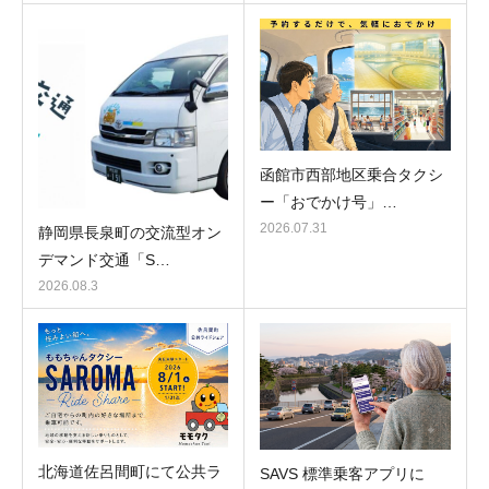
函館市西部地区乗合タクシ
ー「おでかけ号」…
2026.07.31
静岡県長泉町の交流型オン
デマンド交通「S…
2026.08.3
北海道佐呂間町にて公共ラ
SAVS 標準乗客アプリに