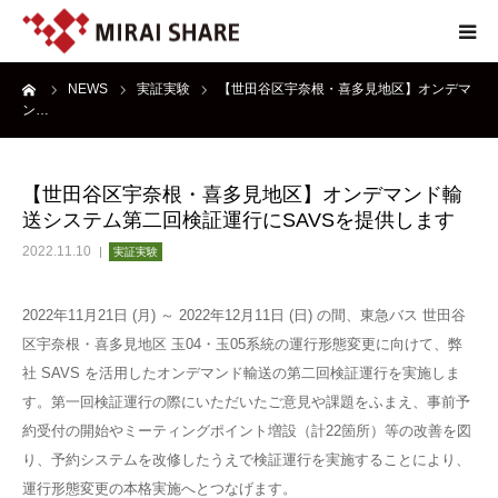
ーム
NEWS
実証実験
【世田谷区宇奈根・喜多見地区】オンデマ
NEWS
ン…
TECHNOLOGY
【世田谷区宇奈根・喜多見地区】オンデマンド輸
送システム第二回検証運行にSAVSを提供します
SERVICE
2022.11.10
実証実験
REPORT
2022年11月21日 (月) ～ 2022年12月11日 (日) の間、東急バス 世田谷
区宇奈根・喜多見地区 玉04・玉05系統の運行形態変更に向けて、弊
ABOUT
社 SAVS を活用したオンデマンド輸送の第二回検証運行を実施しま
す。第一回検証運行の際にいただいたご意見や課題をふまえ、事前予
約受付の開始やミーティングポイント増設（計22箇所）等の改善を図
り、予約システムを改修したうえで検証運行を実施することにより、
運行形態変更の本格実施へとつなげます。