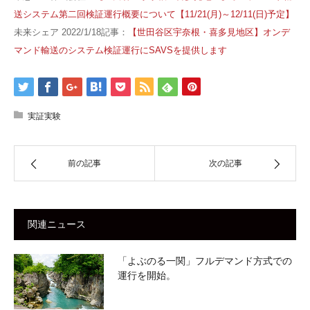
送システム第二回検証運行概要について【11/21(月)～12/11(日)予定】
未来シェア 2022/1/18記事：
【世田谷区宇奈根・喜多見地区】オンデ
マンド輸送のシステム検証運行にSAVSを提供します
実証実験
前の記事
次の記事
関連ニュース
「よぶのる一関」フルデマンド方式での
運行を開始。