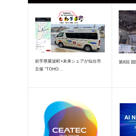
岩手県紫波町×未来シェアが仙台市
第8回 
主催 “TOHO…