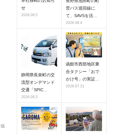
本社移転のお知ら
長野県池田町の町
せ
営バス巡回線に
2026.08.5
て、SAVSを活…
2026.08.4
函館市西部地区乗
合タクシー「おで
静岡県長泉町の交
かけ号」の実証…
流型オンデマンド
2026.07.31
交通「SPIC…
2026.08.3
通信