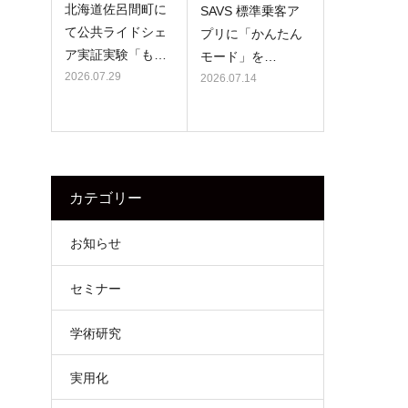
。
北海道佐呂間町に
SAVS 標準乗客ア
て公共ライドシェ
プリに「かんたん
ア実証実験「も…
モード」を…
2026.07.29
2026.07.14
カテゴリー
お知らせ
セミナー
学術研究
実用化