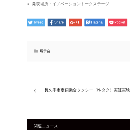
発表場所：イノベーショントークステージ
Tweet
Share
+1
Hatena
Pocket
展示会
長久手市定額乗合タクシー（N-タク）実証実験
関連ニュース