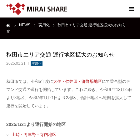
ーム
NEWS
実用化
秋田市エリア交通 運行地区拡大のお知ら
NEWS
せ…
TECHNOLOGY
秋田市エリア交通 運行地区拡大のお知らせ
SERVICE
2025.01.21
実用化
REPORT
秋田市では、令和5年度に
大住・仁井田・御野場地区
にて乗合型のデ
マンド交通の運行を開始しています。これに続き、令和６年12月25日
より3地区、令和7年1月21日より2地区、合計6地区へ範囲を拡大して
ABOUT
運行を開始しています。
2025/1/21より運行開始の地区
土崎・将軍野・寺内地区