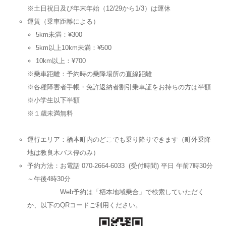
※土日祝日及び年末年始（12/29から1/3）は運休
運賃（乗車距離による）
5km未満：¥300
5km以上10km未満：¥500
10km以上：¥700
※乗車距離：予約時の乗降場所の直線距離
※各種障害者手帳・免許返納者割引乗車証をお持ちの方は半額
※小学生以下半額
※１歳未満無料
運行エリア：栖本町内のどこでも乗り降りできます（町外乗降
地は教良木バス停のみ）
予約方法：お電話 070-2664-6033 (受付時間) 平日 午前7時30分
～午後4時30分
Web予約は「栖本地域乗合」で検索していただく
か、以下のQRコードご利用ください。