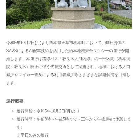
令和5年10月2日(月)より熊本県天草市栖本町において、弊社提供の
SAVSによるAI配車技術を活用した栖本地域乗合タクシーの運行が開
始します。本運行は路線バス「教良木大河内線」の一部区間（栖本病
院～教良木）廃止に伴う代替交通として実施され、地域における人口
減少やマイカー普及による利用者減少等さまざまな課題解消を目指し
ます。
運行概要
運行開始：令和5年10月2日(月)より
運行時間：午前8時～午後5時まで（正午から午後1時は休憩しま
す）
※平日のみの運行