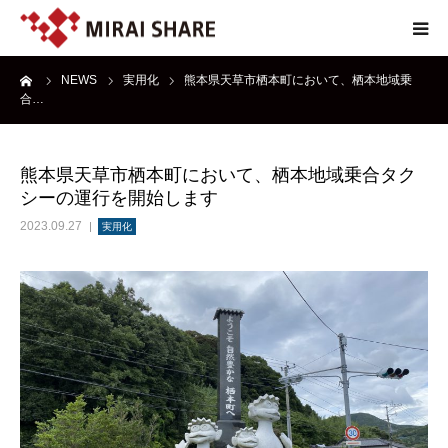
ーム
NEWS
実用化
熊本県天草市栖本町において、栖本地域乗
NEWS
合…
TECHNOLOGY
熊本県天草市栖本町において、栖本地域乗合タク
シーの運行を開始します
SERVICE
2023.09.27
実用化
REPORT
ABOUT