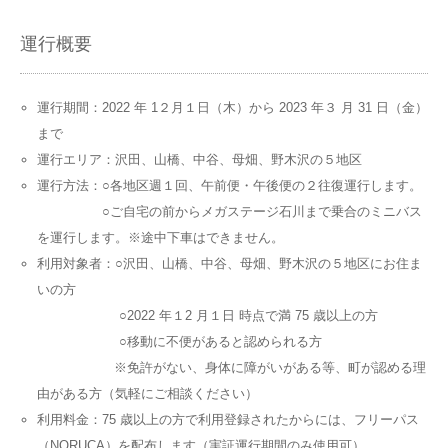
運行概要
運行期間：2022 年 1２月１日（木）から 2023 年３ 月 31 日（金）
まで
運行エリア：沢田、山橋、中谷、母畑、野木沢の５地区
運行方法：○各地区週１回、午前便・午後便の２往復運行します。
○ご自宅の前からメガステージ石川まで乗合のミニバス
を運行します。※途中下車はできません。
利用対象者：○沢田、山橋、中谷、母畑、野木沢の５地区にお住ま
いの方
○2022 年１2 月１日 時点で満 75 歳以上の方
○移動に不便があると認められる方
※免許がない、身体に障がいがある等、町が認める理
由がある方（気軽にご相談ください）
利用料金：75 歳以上の方で利用登録されたからには、フリーパス
（NORUCA）を配布します（実証運行期間のみ使用可）