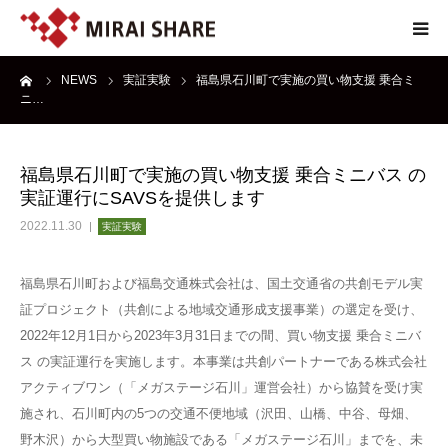
ーム
NEWS
実証実験
福島県石川町で実施の買い物支援 乗合ミ
NEWS
ニ…
TECHNOLOGY
福島県石川町で実施の買い物支援 乗合ミニバス の
実証運行にSAVSを提供します
SERVICE
2022.11.30
実証実験
REPORT
福島県石川町および福島交通株式会社は、国土交通省の共創モデル実
証プロジェクト（共創による地域交通形成支援事業）の選定を受け、
ABOUT
2022年12月1日から2023年3月31日までの間、買い物支援 乗合ミニバ
ス の実証運行を実施します。本事業は共創パートナーである株式会社
アクティブワン（「メガステージ石川」運営会社）から協賛を受け実
施され、石川町内の5つの交通不便地域（沢田、山橋、中谷、母畑、
野木沢）から大型買い物施設である「メガステージ石川」までを、未