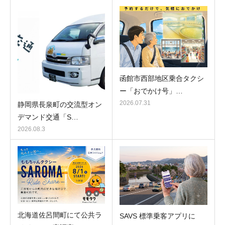
函館市西部地区乗合タクシ
ー「おでかけ号」…
2026.07.31
静岡県長泉町の交流型オン
デマンド交通「S…
2026.08.3
北海道佐呂間町にて公共ラ
SAVS 標準乗客アプリに