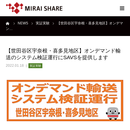
ーム
NEWS
実証実験
【世田谷区宇奈根・喜多見地区】オンデマ
NEWS
ン…
TECHNOLOGY
【世田谷区宇奈根・喜多見地区】オンデマンド輸
送のシステム検証運行にSAVSを提供します
SERVICE
2022.01.18
実証実験
REPORT
ABOUT