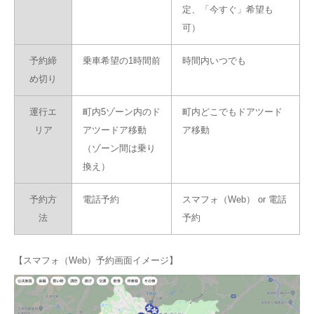
定、「今すぐ」希望も
可）
予約締
乗車希望の1時間前
時間内いつでも
め切り
運行エ
町内5ゾーン内のド
町内どこでもドアツード
リア
アツードア移動
ア移動
（ゾーン間は乗り
換え）
予約方
電話予約
スマフォ（Web） or 電話
法
予約
【スマフォ（Web）予約画面イメージ】