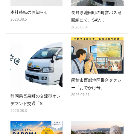
本社移転のお知らせ
長野県池田町の町営バス巡
2026.08.5
回線にて、SAV…
2026.08.4
函館市西部地区乗合タクシ
ー「おでかけ号」…
2026.07.31
静岡県長泉町の交流型オン
デマンド交通「S…
2026.08.3