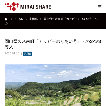
ーム
NEWS
実用化
岡山県久米南町「カッピーのりあい号」へ
NEWS
の…
TECHNOLOGY
岡山県久米南町「カッピーのりあい号」へのSAVS
導入
SERVICE
2020.01.15
実用化
REPORT
ABOUT