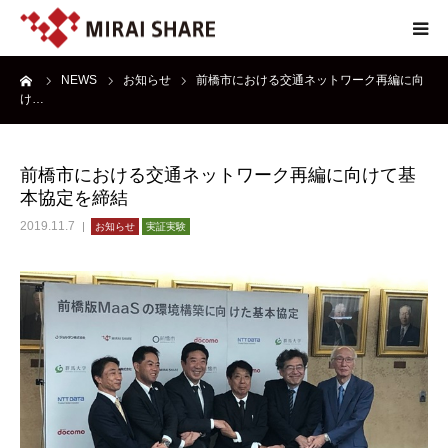
ーム
NEWS
お知らせ
前橋市における交通ネットワーク再編に向
NEWS
け…
TECHNOLOGY
前橋市における交通ネットワーク再編に向けて基
本協定を締結
SERVICE
2019.11.7
お知らせ
実証実験
REPORT
ABOUT