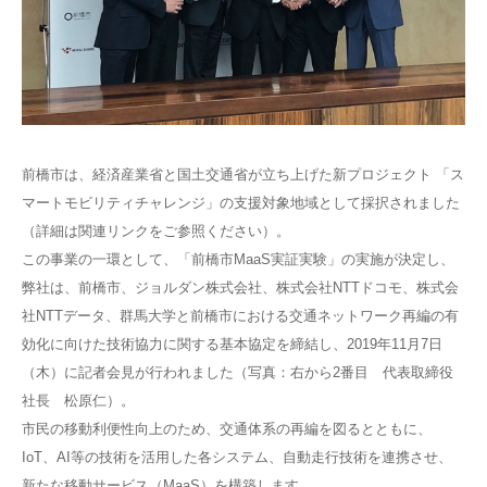
前橋市は、経済産業省と国土交通省が立ち上げた新プロジェクト 「ス
マートモビリティチャレンジ」の支援対象地域として採択されました
（詳細は関連リンクをご参照ください）。
この事業の一環として、「前橋市MaaS実証実験」の実施が決定し、
弊社は、前橋市、ジョルダン株式会社、株式会社NTTドコモ、株式会
社NTTデータ、群馬大学と前橋市における交通ネットワーク再編の有
効化に向けた技術協力に関する基本協定を締結し、2019年11月7日
（木）に記者会見が行われました（写真：右から2番目 代表取締役
社長 松原仁）。
市民の移動利便性向上のため、交通体系の再編を図るとともに、
IoT、AI等の技術を活用した各システム、自動走行技術を連携させ、
新たな移動サービス（MaaS）を構築します。