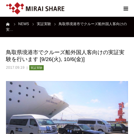
ーム
NEWS
実証実験
鳥取県境港市でクルーズ船外国人客向けの
NEWS
実…
TECHNOLOGY
鳥取県境港市でクルーズ船外国人客向けの実証実
験を行います [9/26(火), 10/6(金)]
SERVICE
2017.09.19
実証実験
REPORT
ABOUT