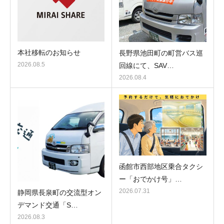
本社移転のお知らせ
長野県池田町の町営バス巡
2026.08.5
回線にて、SAV…
2026.08.4
函館市西部地区乗合タクシ
ー「おでかけ号」…
2026.07.31
静岡県長泉町の交流型オン
デマンド交通「S…
2026.08.3