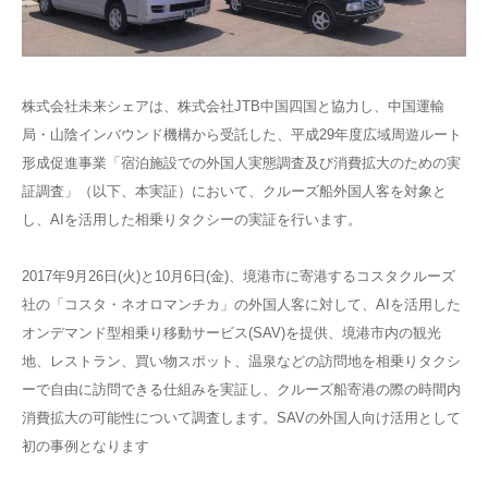
株式会社未来シェアは、株式会社JTB中国四国と協力し、中国運輸
局・山陰インバウンド機構から受託した、平成29年度広域周遊ルート
形成促進事業「宿泊施設での外国人実態調査及び消費拡大のための実
証調査」（以下、本実証）において、クルーズ船外国人客を対象と
し、AIを活用した相乗りタクシーの実証を行います。
2017年9月26日(火)と10月6日(金)、境港市に寄港するコスタクルーズ
社の「コスタ・ネオロマンチカ」の外国人客に対して、AIを活用した
オンデマンド型相乗り移動サービス(SAV)を提供、境港市内の観光
地、レストラン、買い物スポット、温泉などの訪問地を相乗りタクシ
ーで自由に訪問できる仕組みを実証し、クルーズ船寄港の際の時間内
消費拡大の可能性について調査します。SAVの外国人向け活用として
初の事例となります