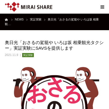
ーム
NEWS
実証実験
奥日光「おさるの駕籠や いろは坂 相乗
NEWS
観…
TECHNOLOGY
奥日光「おさるの駕籠や いろは坂 相乗観光タクシ
ー」実証実験にSAVSを提供します
SERVICE
2021.11.9
実証実験
REPORT
ABOUT