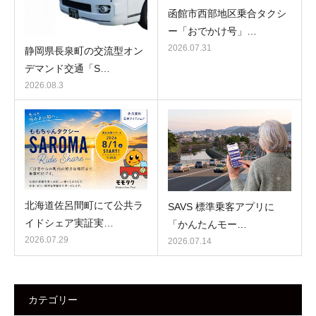
函館市西部地区乗合タクシ
ー「おでかけ号」…
2026.07.31
静岡県長泉町の交流型オン
デマンド交通「S…
2026.08.3
北海道佐呂間町にて公共ラ
SAVS 標準乗客アプリに
イドシェア実証実…
「かんたんモー…
2026.07.29
2026.07.14
カテゴリー