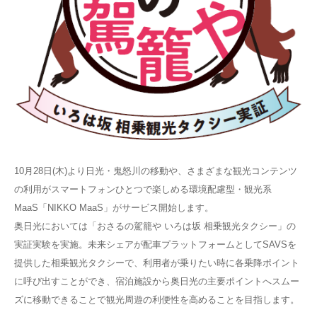
10月28日(木)より日光・鬼怒川の移動や、さまざまな観光コンテンツ
の利用がスマートフォンひとつで楽しめる環境配慮型・観光系
MaaS「NIKKO MaaS」がサービス開始します。
奥日光においては「おさるの駕籠や いろは坂 相乗観光タクシー」の
実証実験を実施。未来シェアが配車プラットフォームとしてSAVSを
提供した相乗観光タクシーで、利用者が乗りたい時に各乗降ポイント
に呼び出すことができ、宿泊施設から奥日光の主要ポイントへスムー
ズに移動できることで観光周遊の利便性を高めることを目指します。