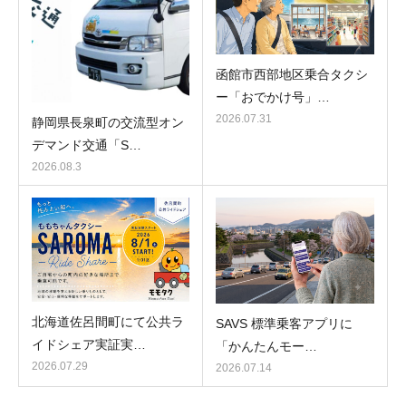
函館市西部地区乗合タクシ
ー「おでかけ号」…
2026.07.31
静岡県長泉町の交流型オン
デマンド交通「S…
2026.08.3
北海道佐呂間町にて公共ラ
SAVS 標準乗客アプリに
イドシェア実証実…
「かんたんモー…
2026.07.29
2026.07.14