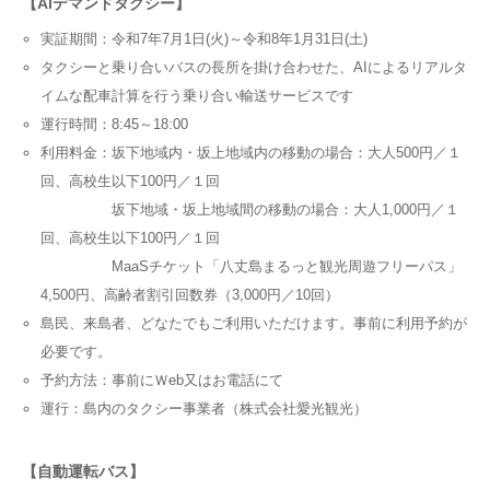
【AIデマンドタクシー】
実証期間：令和7年7月1日(火)～令和8年1月31日(土)
タクシーと乗り合いバスの長所を掛け合わせた、AIによるリアルタ
イムな配車計算を行う乗り合い輸送サービスです
運行時間：8:45～18:00
利用料金：坂下地域内・坂上地域内の移動の場合：大人500円／１
回、高校生以下100円／１回
坂下地域・坂上地域間の移動の場合：大人1,000円／１
回、高校生以下100円／１回
MaaSチケット「八丈島まるっと観光周遊フリーパス」
4,500円、高齢者割引回数券（3,000円／10回）
島民、来島者、どなたでもご利用いただけます。事前に利用予約が
必要です。
予約方法：事前にＷeb又はお電話にて
運行：島内のタクシー事業者（株式会社愛光観光）
【自動運転バス】