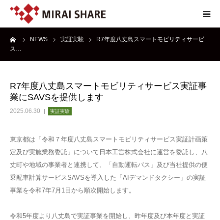
ーム
NEWS
実証実験
R7年度八丈島スマートモビリティサービ
NEWS
ス…
TECHNOLOGY
R7年度八丈島スマートモビリティサービス実証事
業にSAVSを提供します
SERVICE
2025.06.30
実証実験
REPORT
東京都は「令和７年度八丈島スマートモビリティサービス実証計画策
定及び実施業務委託」について日本工営株式会社に運営を委託し、八
ABOUT
丈町や地域の事業者と連携して、「自動運転バス」及び当社提供の便
乗配車計算サービスSAVSを導入した「AIデマンドタクシー」の実証
事業を令和7年7月1日から順次開始します。
令和5年度より八丈島で実証事業を開始し、昨年度及び本年度と実証