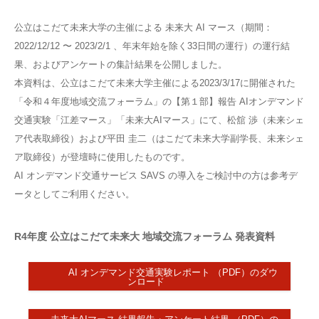
公立はこだて未来大学の主催による 未来大 AI マース（期間：
2022/12/12 〜 2023/2/1 、年末年始を除く33日間の運行）の運行結
果、およびアンケートの集計結果を公開しました。
本資料は、公立はこだて未来大学主催による2023/3/17に開催された
「令和４年度地域交流フォーラム」の【第１部】報告 AIオンデマンド
交通実験「江差マース」「未来大AIマース」にて、松舘 渉（未来シェ
ア代表取締役）および平田 圭二（はこだて未来大学副学長、未来シェ
ア取締役）が登壇時に使用したものです。
AI オンデマンド交通サービス SAVS の導入をご検討中の方は参考デ
ータとしてご利用ください。
R4年度 公立はこだて未来大 地域交流フォーラム 発表資料
AI オンデマンド交通実験レポート （PDF）のダウ
ンロード