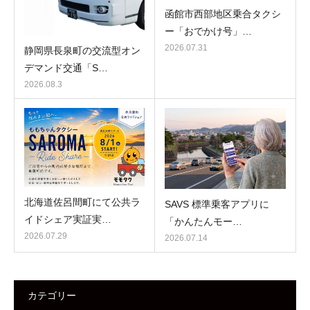
函館市西部地区乗合タクシ
ー「おでかけ号」…
2026.07.31
静岡県長泉町の交流型オン
デマンド交通「S…
2026.08.3
北海道佐呂間町にて公共ラ
SAVS 標準乗客アプリに
イドシェア実証実…
「かんたんモー…
2026.07.29
2026.07.14
カテゴリー