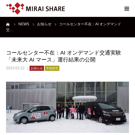
ーム
NEWS
お知らせ
コールセンター不在：AI オンデマンド
NEWS
交…
TECHNOLOGY
コールセンター不在：AI オンデマンド交通実験
「未来大 AI マース」運行結果の公開
SERVICE
2023.03.22
お知らせ
学術研究
REPORT
ABOUT