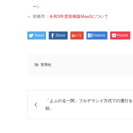
ー）
前橋市：
令和3年度前橋版MaaSについて
Tweet
Share
+1
Hatena
Pocket
実用化
「よぶのる一関」フルデマンド方式での運行を
始。