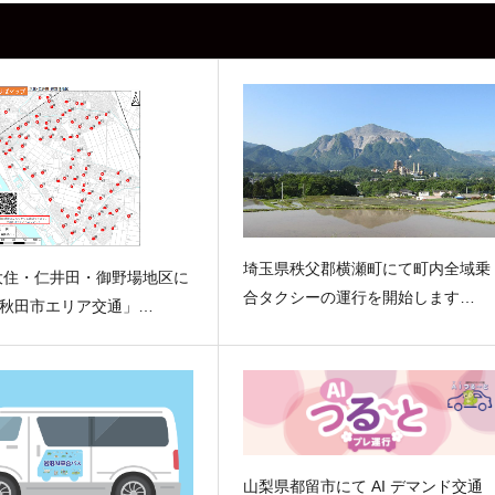
埼玉県秩父郡横瀬町にて町内全域乗
大住・仁井田・御野場地区に
合タクシーの運行を開始します…
秋田市エリア交通」…
山梨県都留市にて AI デマンド交通