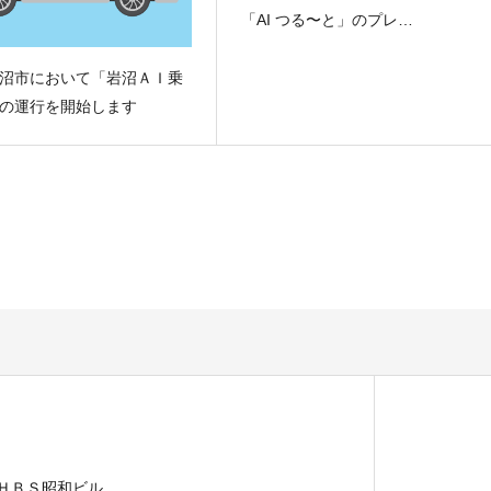
「AI つる〜と」のプレ…
沼市において「岩沼ＡＩ乗
の運行を開始します
 ＨＢＳ昭和ビル