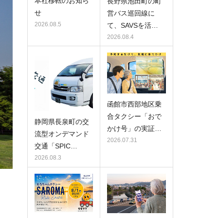
本社移転のお知ら
長野県池田町の町
せ
営バス巡回線に
2026.08.5
て、SAVSを活…
2026.08.4
函館市西部地区乗
合タクシー「おで
静岡県長泉町の交
かけ号」の実証…
流型オンデマンド
2026.07.31
交通「SPIC…
2026.08.3