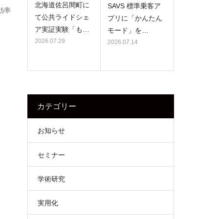
北海道佐呂間町に
SAVS 標準乗客ア
効率
て公共ライドシェ
プリに「かんたん
ア実証実験「も…
モード」を…
2026.07.29
2026.07.14
カテゴリー
お知らせ
セミナー
学術研究
実用化