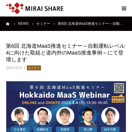
ーム
NEWS
セミナー
第6回 北海道MaaS推進セミナー～自動…
NEWS
TECHNOLOGY
第6回 北海道MaaS推進セミナー～自動運転レベル
4に向けた取組と道内外のMaaS推進事例～にて登
SERVICE
壇します
2024.02.6
セミナー
REPORT
ABOUT