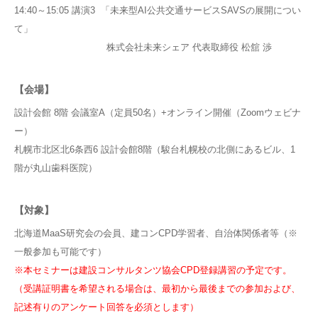
14:40～15:05 講演3 「未来型AI公共交通サービスSAVSの展開につい
て」
株式会社未来シェア 代表取締役 松舘 渉
【会場】
設計会館 8階 会議室A（定員50名）+オンライン開催（Zoomウェビナ
ー）
札幌市北区北6条西6 設計会館8階（駿台札幌校の北側にあるビル、1
階が丸山歯科医院）
【対象】
北海道MaaS研究会の会員、建コンCPD学習者、自治体関係者等（※
一般参加も可能です）
※本セミナーは建設コンサルタンツ協会CPD登録講習の予定です。
（受講証明書を希望される場合は、最初から最後までの参加および、
記述有りのアンケート回答を必須とします）