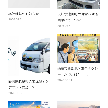
本社移転のお知らせ
長野県池田町の町営バス巡
2026.08.5
回線にて、SAV…
2026.08.4
函館市西部地区乗合タクシ
ー「おでかけ号」…
2026.07.31
静岡県長泉町の交流型オン
デマンド交通「S…
2026.08.3