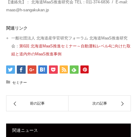
【連絡先】： 北海道MaaS推進研究会 TEL：011-374-6836 / E-mail:
maas@h-sangakukan.jp
関連リンク
一般社団法人 北海道産学官研究フォーラム 北海道MaaS推進研究
会：
第6回 北海道MaaS推進セミナー～自動運転レベル4に向けた取
組と道内外のMaaS推進事例
セミナー
前の記事
次の記事
関連ニュース