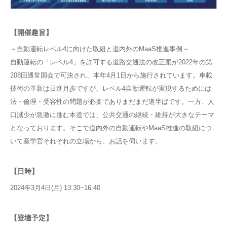
【開催趣旨】
～自動運転レベル4に向けた取組と道内外のMaaS推進事例～
自動運転の「レベル4」を許可する道路交通法の改正案が2022年の第
208回通常国会で可決され、本年4月1日から施行されています。車載
技術の革新は日進月歩ですが、レベル4自動運転が実現するためには
法・倫理・受容性の問題が必要でありまだまだ道半ばです。一方、人
口減少が急激に進む本道では、公共交通の継続・維持が大きなテーマ
となっております。そこで道内外の自動運転やMaaS推進の取組につ
いて産学官それぞれの立場から、お話を伺います。
【日時】
2024年3月4日(月) 13:30~16:40
【登壇予定】