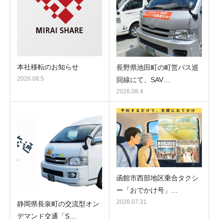
本社移転のお知らせ
長野県池田町の町営バス巡
2026.08.5
回線にて、SAV…
2026.08.4
函館市西部地区乗合タクシ
ー「おでかけ号」…
2026.07.31
静岡県長泉町の交流型オン
デマンド交通「S…