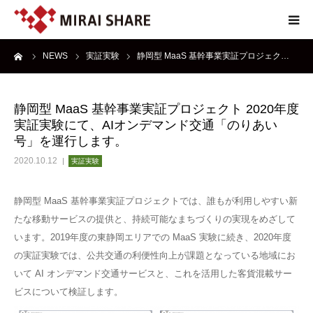
ーム
NEWS
実証実験
静岡型 MaaS 基幹事業実証プロジェク…
NEWS
TECHNOLOGY
静岡型 MaaS 基幹事業実証プロジェクト 2020年度
実証実験にて、AIオンデマンド交通「のりあい
SERVICE
号」を運行します。
2020.10.12
実証実験
REPORT
静岡型 MaaS 基幹事業実証プロジェクトでは、誰もが利用しやすい新
ABOUT
たな移動サービスの提供と、持続可能なまちづくりの実現をめざして
います。2019年度の東静岡エリアでの MaaS 実験に続き、2020年度
の実証実験では、公共交通の利便性向上が課題となっている地域にお
いて AI オンデマンド交通サービスと、これを活用した客貨混載サー
ビスについて検証します。