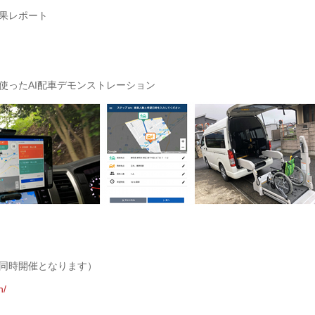
果レポート
使ったAI配車デモンストレーション
同時開催となります）
n/