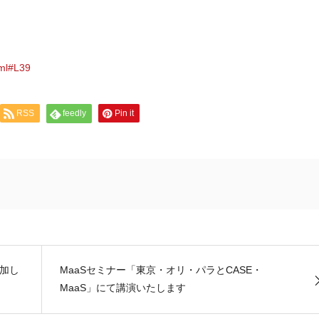
tml#L39
RSS
feedly
Pin it
加し
MaaSセミナー「東京・オリ・パラとCASE・
MaaS」にて講演いたします