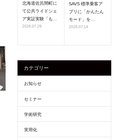
北海道佐呂間町に
SAVS 標準乗客ア
て公共ライドシェ
プリに「かんたん
ア実証実験「も…
モード」を…
2026.07.29
2026.07.14
カテゴリー
お知らせ
セミナー
学術研究
実用化