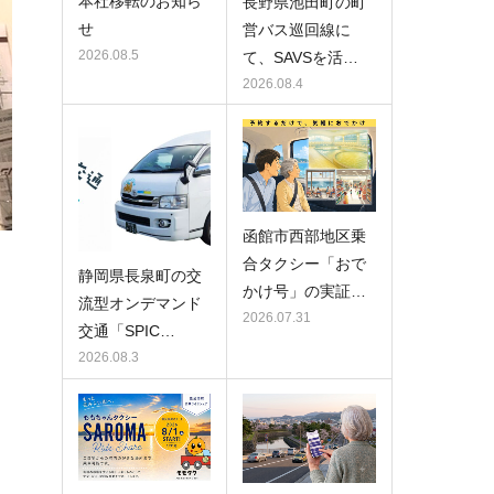
本社移転のお知ら
長野県池田町の町
せ
営バス巡回線に
2026.08.5
て、SAVSを活…
2026.08.4
函館市西部地区乗
合タクシー「おで
静岡県長泉町の交
かけ号」の実証…
流型オンデマンド
2026.07.31
。
交通「SPIC…
2026.08.3