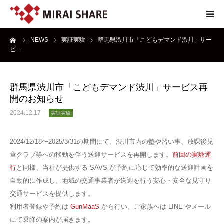
ーム
NEWS
実証実験
群馬県渋川市「こどもデマンド渋川」サー
NEWS
ビ…
TECHNOLOGY
群馬県渋川市「こどもデマンド渋川」サービス再
開のお知らせ
SERVICE
2024.12.17
実証実験
REPORT
2024/12/18〜2025/3/31の期間にて、渋川市内の塾や習い事、放課後児
童クラブ等への移動を伴う送迎サービスを再開します。
前回の実験運
ABOUT
行
と同様、当社が提供する SAVS が予約に応じて効率的な送迎計画を
自動的に作成し、地域の交通事業者が送迎を行う安心・安全な見守り
交通サービスを提供します。
利用者登録や予約は
GunMaaS
から行い、ご家族へは LINE やメール
にて乗降の案内が届きます。