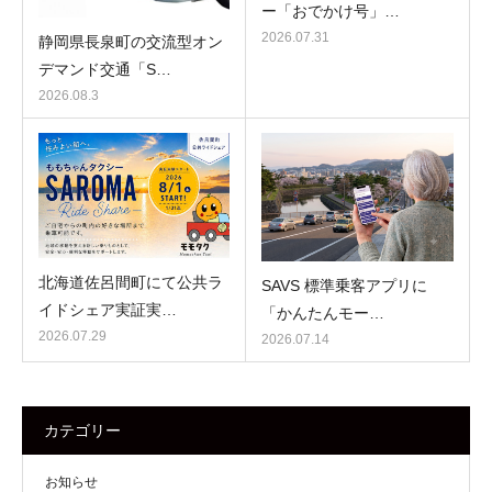
ー「おでかけ号」…
2026.07.31
静岡県長泉町の交流型オン
デマンド交通「S…
2026.08.3
北海道佐呂間町にて公共ラ
SAVS 標準乗客アプリに
イドシェア実証実…
「かんたんモー…
2026.07.29
2026.07.14
カテゴリー
お知らせ