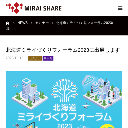
ーム
NEWS
セミナー
北海道ミライづくりフォーラム2023に
NEWS
出…
TECHNOLOGY
北海道ミライづくりフォーラム2023に出展します
SERVICE
2023.10.13
セミナー
展示会
REPORT
ABOUT