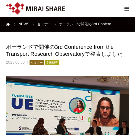
ーム
NEWS
セミナー
ポーランドで開催の3rd Confere…
NEWS
TECHNOLOGY
ポーランドで開催の3rd Conference from the
Transport Research Observatoryで発表しました
SERVICE
2023.06.30
セミナー
学術研究
REPORT
ABOUT