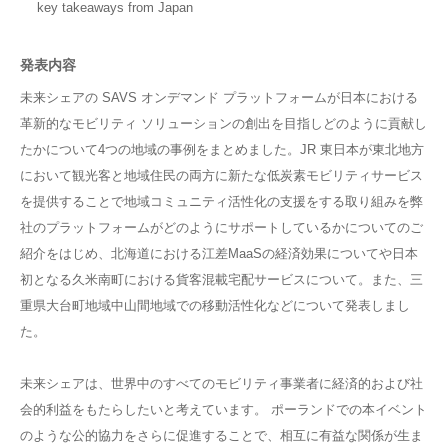
key takeaways from Japan
発表内容
未来シェアの SAVS オンデマンド プラットフォームが日本における
革新的なモビリティ ソリューションの創出を目指しどのように貢献し
たかについて4つの地域の事例をまとめました。JR 東日本が東北地方
において観光客と地域住民の両方に新たな低炭素モビリティサービス
を提供することで地域コミュニティ活性化の支援をする取り組みを弊
社のプラットフォームがどのようにサポートしているかについてのご
紹介をはじめ、北海道における江差MaaSの経済効果についてや日本
初となる久米南町における貨客混載宅配サービスについて。また、三
重県大台町地域中山間地域での移動活性化などについて発表しまし
た。
未来シェアは、世界中のすべてのモビリティ事業者に経済的および社
会的利益をもたらしたいと考えています。 ポーランドでの本イベント
のような公的協力をさらに促進することで、相互に有益な関係が生ま