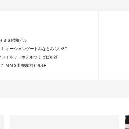
 ＨＢＳ昭和ビル
７-１ オーシャンゲートみなとみらい8F
イワロイネットホテルつくばビル2F
−７ ＭＭＳ札幌駅前ビル1F