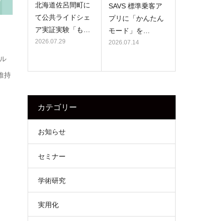
北海道佐呂間町に
SAVS 標準乗客ア
て公共ライドシェ
プリに「かんたん
ア実証実験「も…
モード」を…
2026.07.29
2026.07.14
ル
維持
カテゴリー
お知らせ
セミナー
学術研究
実用化