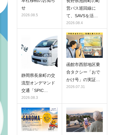
本社移転のお知ら
長野県池田町の町
せ
営バス巡回線に
2026.08.5
て、SAVSを活…
2026.08.4
函館市西部地区乗
合タクシー「おで
静岡県長泉町の交
かけ号」の実証…
流型オンデマンド
2026.07.31
交通「SPIC…
2026.08.3