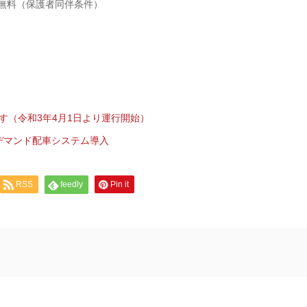
児 無料（保護者同伴条件）
す（令和3年4月1日より運行開始）
 デマンド配車システム導入
RSS
feedly
Pin it