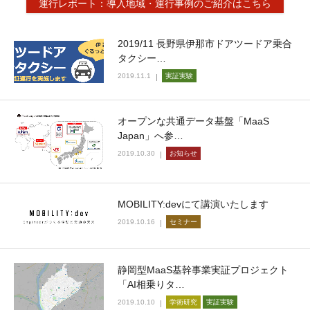
運行レポート：導入地域・運行事例のご紹介はこちら
2019/11 長野県伊那市ドアツードア乗合
タクシー…
2019.11.1
実証実験
オープンな共通データ基盤「MaaS
Japan」へ参…
2019.10.30
お知らせ
MOBILITY:devにて講演いたします
2019.10.16
セミナー
静岡型MaaS基幹事業実証プロジェクト
「AI相乗りタ…
2019.10.10
学術研究
実証実験