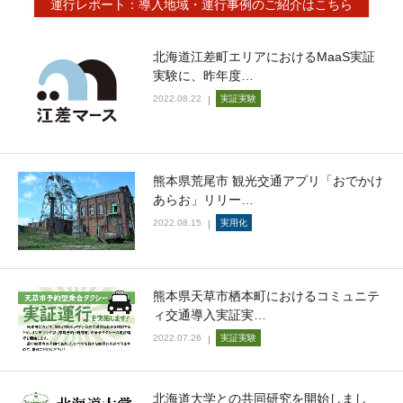
運行レポート：導入地域・運行事例のご紹介はこちら
北海道江差町エリアにおけるMaaS実証
実験に、昨年度…
2022.08.22
実証実験
熊本県荒尾市 観光交通アプリ「おでかけ
あらお」リリー…
2022.08.15
実用化
熊本県天草市栖本町におけるコミュニテ
ィ交通導入実証実…
2022.07.26
実証実験
北海道大学との共同研究を開始しまし