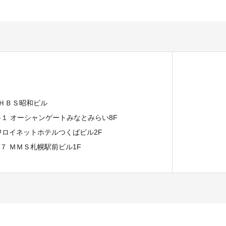
 ＨＢＳ昭和ビル
７-１ オーシャンゲートみなとみらい8F
イワロイネットホテルつくばビル2F
−７ ＭＭＳ札幌駅前ビル1F