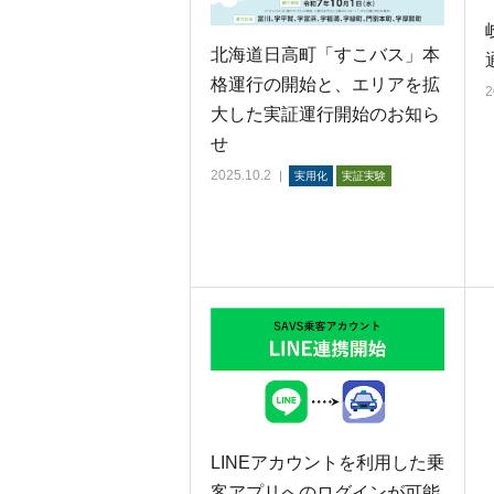
北海道日高町「すこバス」本
格運行の開始と、エリアを拡
2
大した実証運行開始のお知ら
せ
2025.10.2
実用化
実証実験
LINEアカウントを利用した乗
客アプリへのログインが可能