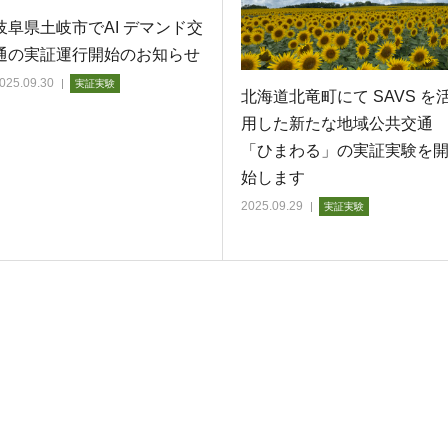
岐阜県土岐市でAI デマンド交
通の実証運行開始のお知らせ
025.09.30
実証実験
北海道北竜町にて SAVS を
用した新たな地域公共交通
「ひまわる」の実証実験を
始します
2025.09.29
実証実験