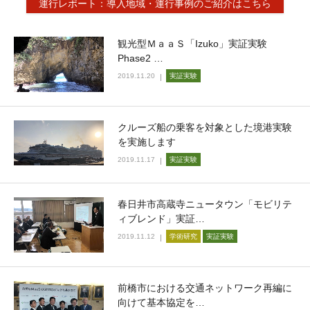
運行レポート：導入地域・運行事例のご紹介はこちら
観光型ＭａａＳ「Izuko」実証実験
Phase2 …
2019.11.20
実証実験
クルーズ船の乗客を対象とした境港実験
を実施します
2019.11.17
実証実験
春日井市高蔵寺ニュータウン「モビリテ
ィブレンド」実証…
2019.11.12
学術研究
実証実験
前橋市における交通ネットワーク再編に
向けて基本協定を…