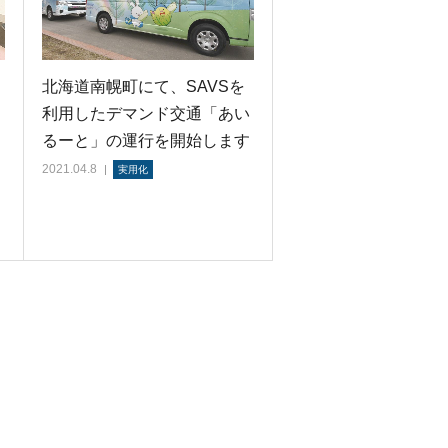
ナ
北海道南幌町にて、SAVSを
動
利用したデマンド交通「あい
るーと」の運行を開始します
2021.04.8
実用化