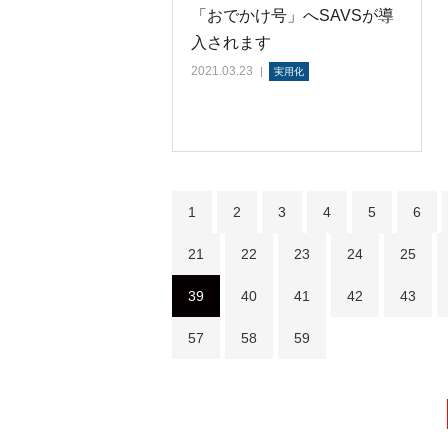
「おでかけ号」へSAVSが導
入されます
2021.03.23
実用化
1
2
3
4
5
6
21
22
23
24
25
39
40
41
42
43
57
58
59