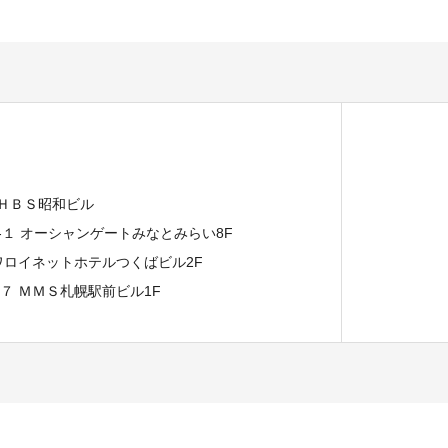
 ＨＢＳ昭和ビル
７-１ オーシャンゲートみなとみらい8F
イワロイネットホテルつくばビル2F
−７ ＭＭＳ札幌駅前ビル1F