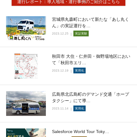
運行レポート：導入地域・運行事例のご紹介はこちら
宮城県丸森町において新たな「あし丸く
ん」の実証運行を…
2023.12.25
実証実験
秋田市 大住・仁井田・御野場地区におい
て「秋田市エリ…
2023.12.19
実用化
広島県北広島町のデマンド交通「ホープ
タクシー」にて導…
2023.11.14
実用化
Salesforce World Tour Toky…