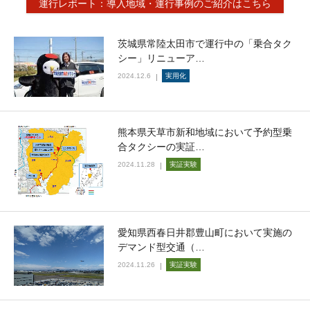
運行レポート：導入地域・運行事例のご紹介はこちら
茨城県常陸太田市で運行中の「乗合タク
シー」リニューア…
2024.12.6
実用化
熊本県天草市新和地域において予約型乗
合タクシーの実証…
2024.11.28
実証実験
愛知県西春日井郡豊山町において実施の
デマンド型交通（…
2024.11.26
実証実験