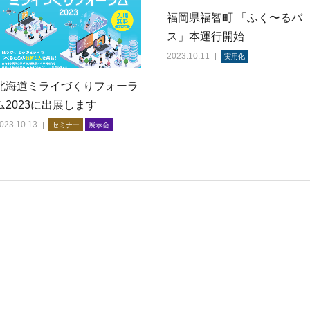
福岡県福智町 「ふく〜るバ
ス」本運行開始
2023.10.11
実用化
北海道ミライづくりフォーラ
ム2023に出展します
023.10.13
セミナー
展示会