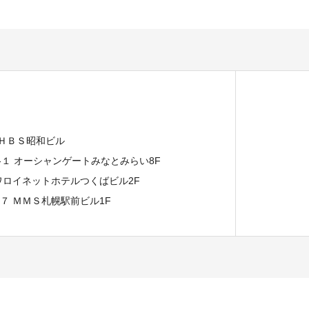
 ＨＢＳ昭和ビル
７-１ オーシャンゲートみなとみらい8F
イワロイネットホテルつくばビル2F
−７ ＭＭＳ札幌駅前ビル1F