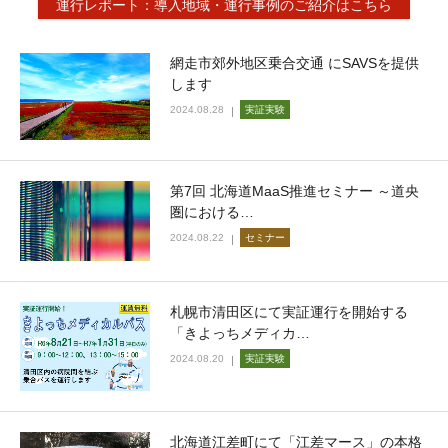
運行レポート：導入地域・運行事例のご紹介はこちら
網走市郊外地区乗合交通 にSAVSを提供
します
2024.08.28
実証実験
第7回 北海道MaaS推進セミナー ～道央
圏における…
2024.08.22
セミナー
札幌市清田区にて実証運行を開始する
「きよっちメディカ…
2024.08.20
実証実験
北海道江差町にて「江差マース」の本格