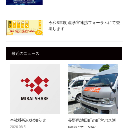
令和6年度 産学官連携フォーラムにて登
壇します
最近のニュース
本社移転のお知らせ
長野県池田町の町営バス巡
2026.08.5
回線にて、SAV…