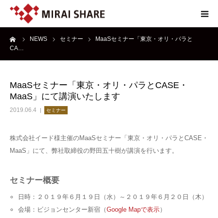
ーム
NEWS
セミナー
MaaSセミナー「東京・オリ・パラと
NEWS
CA…
TECHNOLOGY
MaaSセミナー「東京・オリ・パラとCASE・
MaaS」にて講演いたします
SERVICE
2019.06.4
セミナー
REPORT
株式会社イード様主催のMaaSセミナー「東京・オリ・パラとCASE・
MaaS」にて、弊社取締役の野田五十樹が講演を行います。
ABOUT
セミナー概要
日時：２０１９年６月１９日（水）～２０１９年６月２０日（木）
会場：ビジョンセンター新宿（
Google Mapで表示
）