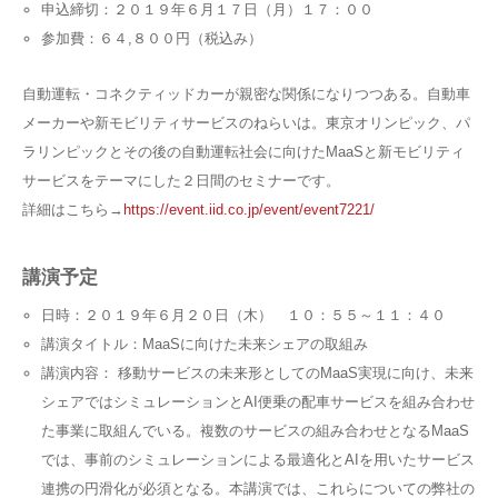
申込締切：２０１９年６月１７日（月）１７：００
参加費：６４,８００円（税込み）
自動運転・コネクティッドカーが親密な関係になりつつある。自動車
メーカーや新モビリティサービスのねらいは。東京オリンピック、パ
ラリンピックとその後の自動運転社会に向けたMaaSと新モビリティ
サービスをテーマにした２日間のセミナーです。
詳細はこちら→
https://event.iid.co.jp/event/event7221/
講演予定
日時：２０１９年６月２０日（木） １０：５５～１１：４０
講演タイトル：MaaSに向けた未来シェアの取組み
講演内容： 移動サービスの未来形としてのMaaS実現に向け、未来
シェアではシミュレーションとAI便乗の配車サービスを組み合わせ
た事業に取組んでいる。複数のサービスの組み合わせとなるMaaS
では、事前のシミュレーションによる最適化とAIを用いたサービス
連携の円滑化が必須となる。本講演では、これらについての弊社の