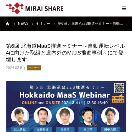
ーム
NEWS
セミナー
第6回 北海道MaaS推進セミナー～自動…
NEWS
TECHNOLOGY
第6回 北海道MaaS推進セミナー～自動運転レベル
4に向けた取組と道内外のMaaS推進事例～にて登
SERVICE
壇します
2024.02.6
セミナー
REPORT
ABOUT