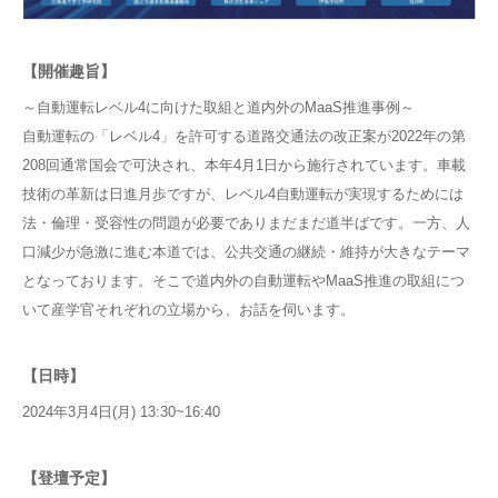
【開催趣旨】
～自動運転レベル4に向けた取組と道内外のMaaS推進事例～
自動運転の「レベル4」を許可する道路交通法の改正案が2022年の第
208回通常国会で可決され、本年4月1日から施行されています。車載
技術の革新は日進月歩ですが、レベル4自動運転が実現するためには
法・倫理・受容性の問題が必要でありまだまだ道半ばです。一方、人
口減少が急激に進む本道では、公共交通の継続・維持が大きなテーマ
となっております。そこで道内外の自動運転やMaaS推進の取組につ
いて産学官それぞれの立場から、お話を伺います。
【日時】
2024年3月4日(月) 13:30~16:40
【登壇予定】