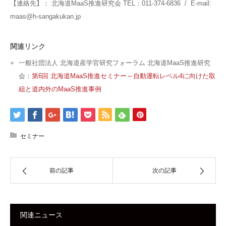
【連絡先】： 北海道MaaS推進研究会 TEL：011-374-6836 / E-mail:
maas@h-sangakukan.jp
関連リンク
一般社団法人 北海道産学官研究フォーラム 北海道MaaS推進研究
会：
第6回 北海道MaaS推進セミナー～自動運転レベル4に向けた取
組と道内外のMaaS推進事例
セミナー
前の記事
次の記事
関連ニュース