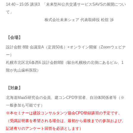
14:40～15:05 講演3 「未来型AI公共交通サービスSAVSの展開につい
て」
株式会社未来シェア 代表取締役 松舘 渉
【会場】
設計会館 8階 会議室A（定員50名）+オンライン開催（Zoomウェビナ
ー）
札幌市北区北6条西6 設計会館8階（駿台札幌校の北側にあるビル、1
階が丸山歯科医院）
【対象】
北海道MaaS研究会の会員、建コンCPD学習者、自治体関係者等（※
一般参加も可能です）
※本セミナーは建設コンサルタンツ協会CPD登録講習の予定です。
（受講証明書を希望される場合は、最初から最後までの参加および、
記述有りのアンケート回答を必須とします）