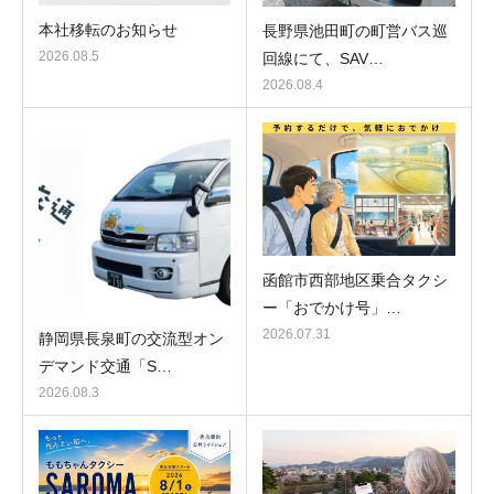
本社移転のお知らせ
長野県池田町の町営バス巡
2026.08.5
回線にて、SAV…
2026.08.4
函館市西部地区乗合タクシ
ー「おでかけ号」…
2026.07.31
静岡県長泉町の交流型オン
デマンド交通「S…
2026.08.3